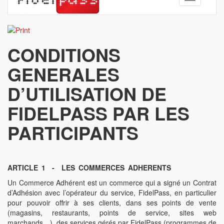
navigation
CONDITIONS
GENERALES
D’UTILISATION DE
FIDELPASS PAR LES
PARTICIPANTS
ARTICLE 1 - LES COMMERCES ADHERENTS
Un Commerce Adhérent est un commerce qui a signé un Contrat
d’Adhésion avec l’opérateur du service, FidelPass, en particulier
pour pouvoir offrir à ses clients, dans ses points de vente
(magasins, restaurants, points de service, sites web
marchands…), des services gérés par FidelPass (programmes de